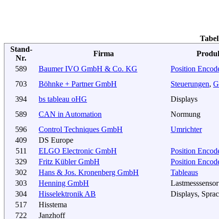
Tabel
Stand-
Firma
Produ
Nr.
589
Baumer IVO GmbH & Co. KG
Position Encod
703
Böhnke + Partner GmbH
Steuerungen
,
G
394
bs tableau oHG
Displays
589
CAN in Automation
Normung
596
Control Techniques GmbH
Umrichter
409
DS Europe
511
ELGO Electronic GmbH
Position Encod
329
Fritz Kübler GmbH
Position Encod
302
Hans & Jos. Kronenberg GmbH
Tableaus
303
Henning GmbH
Lastmesssensor
304
Hisselektronik AB
Displays, Spra
517
Hisstema
722
Janzhoff