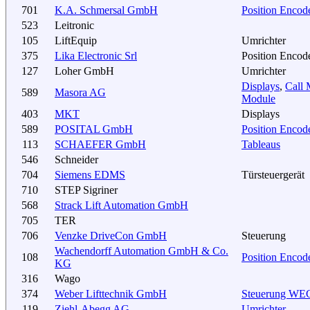
701
K.A. Schmersal GmbH
Position Encod
523
Leitronic
105
LiftEquip
Umrichter
375
Lika Electronic Srl
Position Encod
127
Loher GmbH
Umrichter
Displays
,
Call 
589
Masora AG
Module
403
MKT
Displays
589
POSITAL GmbH
Position Encod
113
SCHAEFER GmbH
Tableaus
546
Schneider
704
Siemens EDMS
Türsteuergerät
710
STEP Sigriner
568
Strack Lift Automation GmbH
705
TER
706
Venzke DriveCon GmbH
Steuerung
Wachendorff Automation GmbH & Co.
108
Position Encod
KG
316
Wago
374
Weber Lifttechnik GmbH
Steuerung W
119
Ziehl-Abegg AG
Umrichter