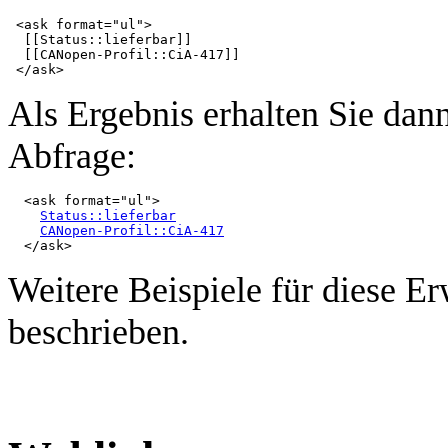
 <ask format="ul">

  [[Status::lieferbar]]

  [[CANopen-Profil::CiA-417]]

Als Ergebnis erhalten Sie dan
Abfrage:
  <ask format="ul">

Status::lieferbar
CANopen-Profil::CiA-417
Weitere Beispiele für diese E
beschrieben.