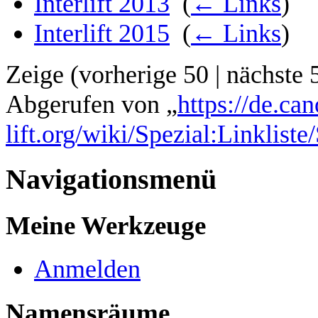
Interlift 2013
‎
(
← Links
)
Interlift 2015
‎
(
← Links
)
Zeige (
vorherige 50
|
nächste 
Abgerufen von „
https://de.ca
lift.org/wiki/Spezial:Linkli
Navigationsmenü
Meine Werkzeuge
Anmelden
Namensräume