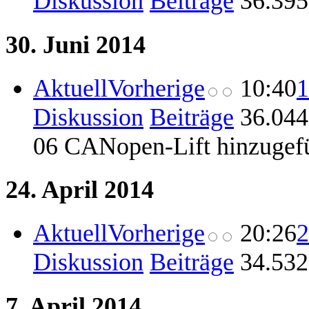
Diskussion
Beiträge
‎
36.395
30. Juni 2014
Aktuell
Vorherige
10:40
1
Diskussion
Beiträge
‎
36.044
06 CANopen-Lift hinzugef
24. April 2014
Aktuell
Vorherige
20:26
2
Diskussion
Beiträge
‎
34.532
7. April 2014