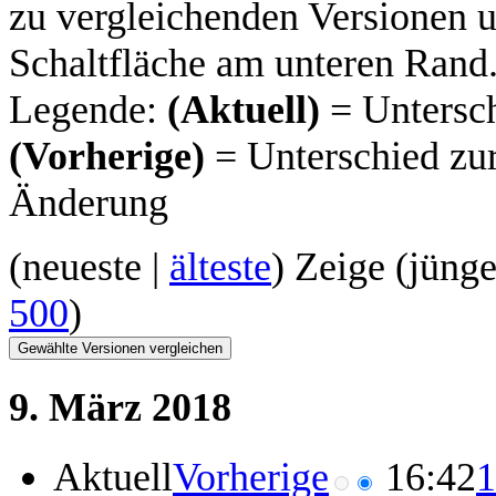
zu vergleichenden Versionen u
Schaltfläche am unteren Rand
Legende:
(Aktuell)
= Untersch
(Vorherige)
= Unterschied zur
Änderung
(
neueste
|
älteste
) Zeige (
jünge
500
)
9. März 2018
Aktuell
Vorherige
16:42
1