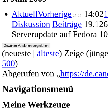
Aktuell
Vorherige
14:02
1
Diskussion
Beiträge
‎
19.126
Serverupdate auf Fedora 1
(
neueste
|
älteste
) Zeige (
jünge
500
)
Abgerufen von „
https://de.ca
Navigationsmenü
Meine Werkzeuge