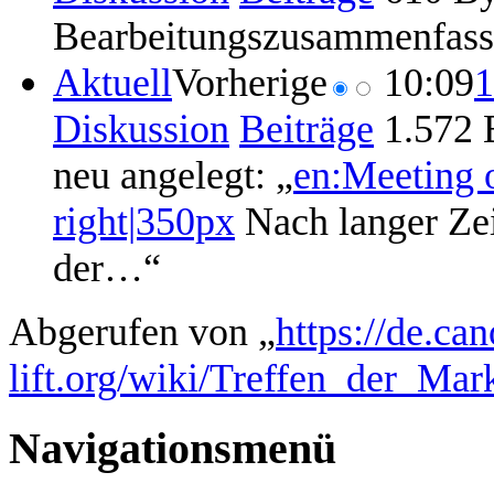
Bearbeitungszusammenfas
Aktuell
Vorherige
10:09
1
Diskussion
Beiträge
‎
1.572 
neu angelegt: „
en:Meeting 
right|350px
Nach langer Zei
der…“
Abgerufen von „
https://de.ca
lift.org/wiki/Treffen_der_Ma
Navigationsmenü