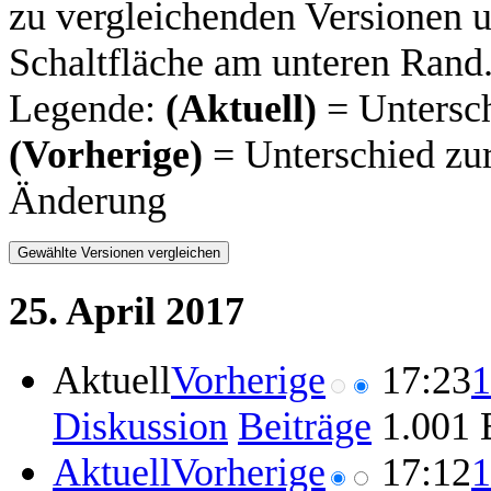
zu vergleichenden Versionen u
Schaltfläche am unteren Rand
Legende:
(Aktuell)
= Untersch
(Vorherige)
= Unterschied zur
Änderung
25. April 2017
Aktuell
Vorherige
17:23
1
Diskussion
Beiträge
‎
1.001 
Aktuell
Vorherige
17:12
1